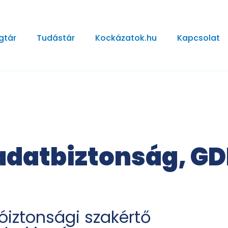
gtár
Tudástár
Kockázatok.hu
Kapcsolat
datbiztonság, GDP
óiztonsági szakértő