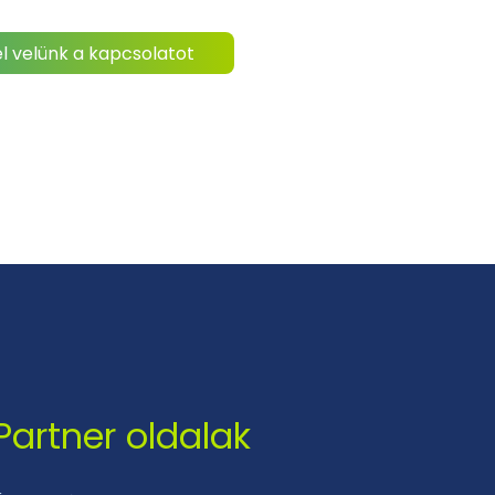
l velünk a kapcsolatot
Partner oldalak