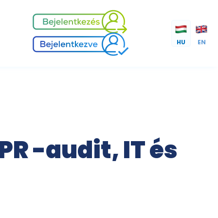
HU
EN
R -audit, IT és