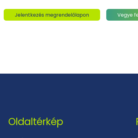
Jelentkezés megrendelőlapon
Vegye fe
Oldaltérkép