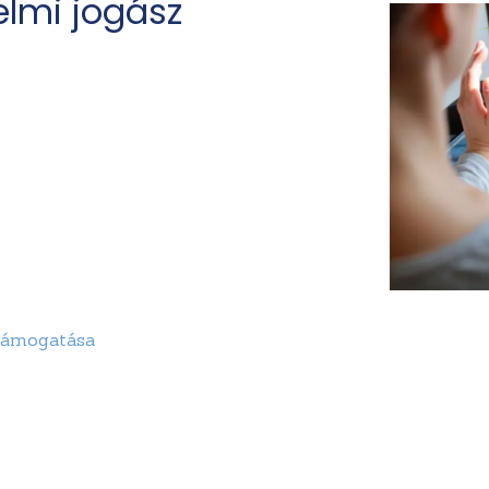
lmi jogász
 támogatása