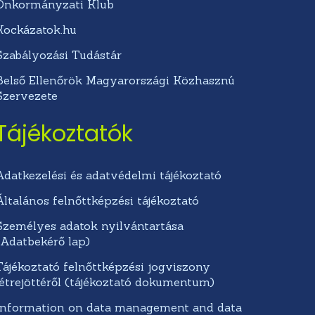
Önkormányzati Klub
Kockázatok.hu
Szabályozási Tudástár
Belső Ellenőrök Magyarországi Közhasznú
Szervezete
Tájékoztatók
Adatkezelési és adatvédelmi tájékoztató
Általános felnőttképzési tájékoztató
Személyes adatok nyilvántartása
(Adatbekérő lap)
Tájékoztató felnőttképzési jogviszony
létrejöttéről (tájékoztató dokumentum)
Information on data management and data