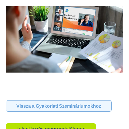
Vissza a Gyakorlati Szemináriumokhoz
Jelentkezés megrendelőlapon