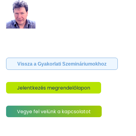
Vissza a Gyakorlati Szemináriumokhoz
Jelentkezés megrendelőlapon
Vegye fel velünk a kapcsolatot