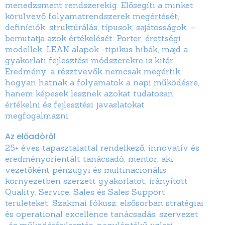
menedzsment rendszerekig. Elősegíti a minket
körülvevő folyamatrendszerek megértését,
definíciók, struktúrálás, típusok, sajátosságok, –
bemutatja azok értékelését: Porter, érettségi
modellek, LEAN alapok -tipikus hibák, majd a
gyakorlati fejlesztési módszerekre is kitér.
Eredmény: a résztvevők nemcsak megértik,
hogyan hatnak a folyamatok a napi működésre,
hanem képesek lesznek azokat tudatosan
értékelni és fejlesztési javaslatokat
megfogalmazni.
Az előadóról
25+ éves tapasztalattal rendelkező, innovatív és
eredményorientált tanácsadó, mentor, aki
vezetőként pénzügyi és multinacionális
környezetben szerzett gyakorlatot, irányított
Quality, Service, Sales és Sales Support
területeket. Szakmai fókusz: elsősorban stratégiai
és operational excellence tanácsadás, szervezet