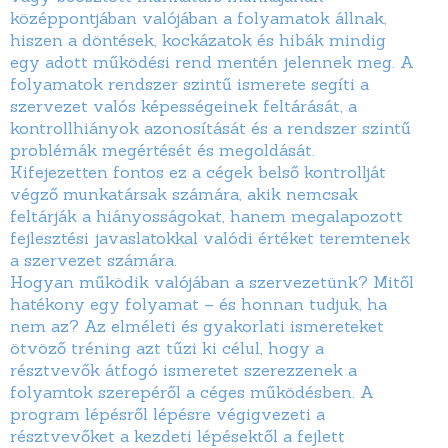
középpontjában valójában a folyamatok állnak,
hiszen a döntések, kockázatok és hibák mindig
egy adott működési rend mentén jelennek meg. A
folyamatok rendszer szintű ismerete segíti a
szervezet valós képességeinek feltárását, a
kontrollhiányok azonosítását és a rendszer szintű
problémák megértését és megoldását.
Kifejezetten fontos ez a cégek belső kontrollját
végző munkatársak számára, akik nemcsak
feltárják a hiányosságokat, hanem megalapozott
fejlesztési javaslatokkal valódi értéket teremtenek
a szervezet számára.
Hogyan működik valójában a szervezetünk? Mitől
hatékony egy folyamat – és honnan tudjuk, ha
nem az? Az elméleti és gyakorlati ismereteket
ötvöző tréning azt tűzi ki célul, hogy a
résztvevők átfogó ismeretet szerezzenek a
folyamtok szerepéről a céges működésben. A
program lépésről lépésre végigvezeti a
résztvevőket a kezdeti lépésektől a fejlett