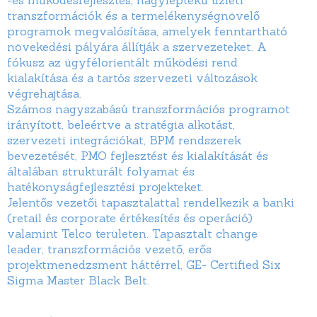
-és működésfejlesztés, nagyléptékű üzleti
transzformációk és a termelékenységnövelő
programok megvalósítása, amelyek fenntartható
növekedési pályára állítják a szervezeteket. A
fókusz az ügyfélorientált működési rend
kialakítása és a tartós szervezeti változások
végrehajtása.
Számos nagyszabású transzformációs programot
irányított, beleértve a stratégia alkotást,
szervezeti integrációkat, BPM rendszerek
bevezetését, PMO fejlesztést és kialakítását és
általában strukturált folyamat és
hatékonyságfejlesztési projekteket.
Jelentős vezetői tapasztalattal rendelkezik a banki
(retail és corporate értékesítés és operáció)
valamint Telco területen. Tapasztalt change
leader, transzformációs vezető, erős
projektmenedzsment háttérrel, GE- Certified Six
Sigma Master Black Belt.