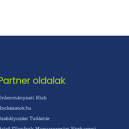
Partner oldalak
Önkormányzati Klub
Kockázatok.hu
Szabályozási Tudástár
Belső Ellenőrök Magyarországi Közhasznú