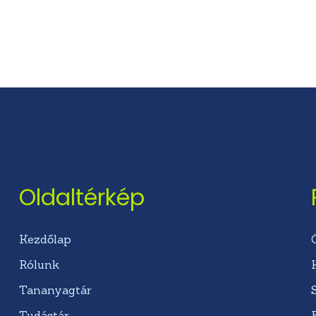
Oldaltérkép
Kezdőlap
Rólunk
Tananyagtár
Tudástár