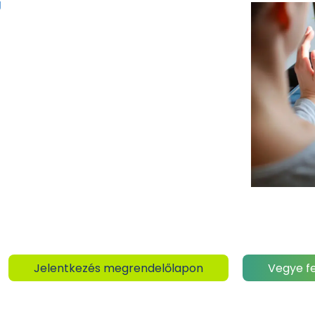
g
Jelentkezés megrendelőlapon
Vegye fe