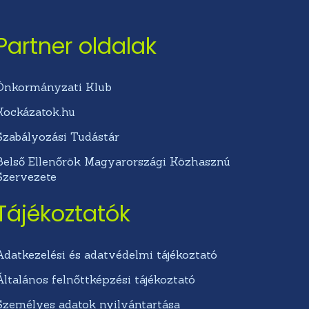
Partner oldalak
Önkormányzati Klub
Kockázatok.hu
Szabályozási Tudástár
Belső Ellenőrök Magyarországi Közhasznú
Szervezete
Tájékoztatók
Adatkezelési és adatvédelmi tájékoztató
Általános felnőttképzési tájékoztató
Személyes adatok nyilvántartása