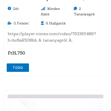
eredmények értékelése
2ét
Minden
2
Szint
Tananyagok
0
Felelet
6
Hallgatók
https://player.vimeo.com/video/763395489?
h=bc8a9508bb A tananyagról A
nyomonkövetési rendszer kialakítása.A
hatékony nyomonkövetési rendszerrel
Ft31,750
szembeni követelmények.A nyomonkövetés
gyakorisága és…
Több