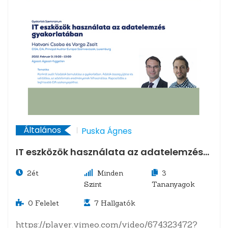
Általános
Puska Ágnes
IT eszközök használata az adatelemzés
gyakorlatában
2ét
Minden
3
Szint
Tananyagok
0
Felelet
7
Hallgatók
https://player.vimeo.com/video/674323472?