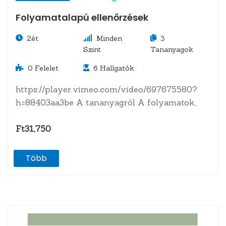
Folyamatalapú ellenőrzések
2ét
Minden
3
Szint
Tananyagok
0
Felelet
6
Hallgatók
https://player.vimeo.com/video/697675580?
h=88403aa3be A tananyagról A folyamatok
azonosítása és kialakítása, mint a belső
kontrollrendszer kiépítésének alapja. A…
Ft31,750
Több