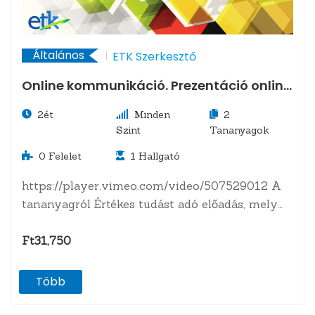
Általános
ETK Szerkesztő
Online kommunikáció. Prezentáció online
környezetben.
2ét
Minden
2
Szint
Tananyagok
0
Felelet
1
Hallgató
https://player.vimeo.com/video/507529012 A
tananyagról Értékes tudást adó előadás, mely
kommunikációs készséget hivatott fejleszteni -
az online…
Ft31,750
Több