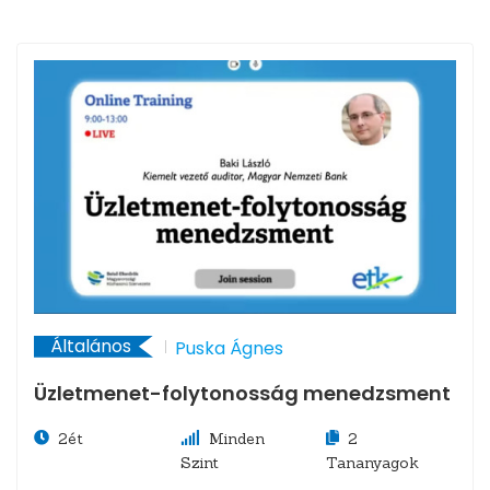
Általános
Puska Ágnes
Üzletmenet-folytonosság menedzsment
2ét
Minden
2
Szint
Tananyagok