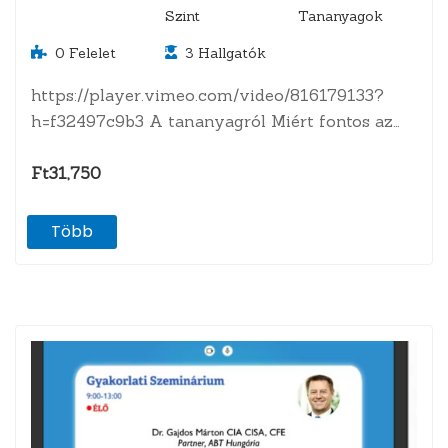
Szint
Tananyagok
0
Felelet
3
Hallgatók
https://player.vimeo.com/video/816179133?
h=f32497c9b3 A tananyagról Miért fontos az
érzelmi intelligencia a hatékony auditor
számára?Viselkedési kockázat, kritikus
Ft31,750
gondolkodás…
Több