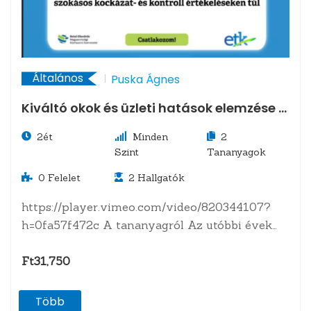
Általános
Puska Ágnes
Kiváltó okok és üzleti hatások elemzése –
a szokásos kockázat- és kontroll
2ét
Minden
2
értékeléseken túl
Szint
Tananyagok
0
Felelet
2
Hallgatók
https://player.vimeo.com/video/820344107?
h=0fa57f472c A tananyagról Az utóbbi évek
globális eseményei (járvány, beszerzési láncok
leállása, inflációs- és kamatsokk,…
Ft31,750
Több