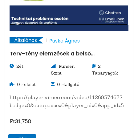
Általános
Puska Ágnes
Terv-tény elemzések a belső
ellenőrzésben Önköltségszámítás
2ét
Minden
2
ellenőrzése
Szint
Tananyagok
0
Felelet
0
Hallgató
https://player.vimeo.com/video/1126957467?
badge=0&autopause=0&player_id=0&app_id=58479
A tananyagról Terv-tény elemzések1.
Bevezetés a terv-tény elemzésbe• A terv-tény
Ft31,750
elemzés fogalma és célja•…