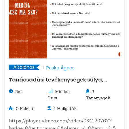
Általános
Puska Ágnes
Tanácsadási tevékenységek súlya,
szerepe a belső ellenőrzés
2ét
Minden
2
tevékenységében
Szint
Tananyagok
0
Felelet
4
Hallgatók
https://player.vimeo.com/video/934129767?
badge=0&autopause=0&player_id=0&app_id=58479