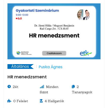
Általános
Puska Ágnes
HR menedzsment
2ét
Minden
2
Szint
Tananyagok
0
Felelet
4
Hallgatók