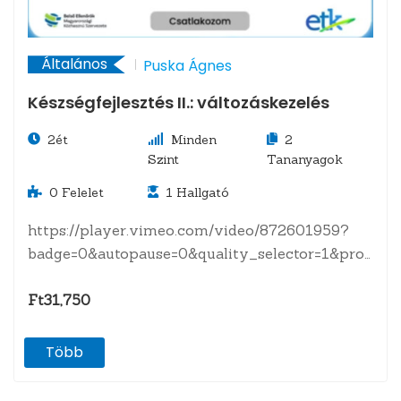
Általános
Puska Ágnes
Készségfejlesztés II.: változáskezelés
2ét
Minden
2
Szint
Tananyagok
0
Felelet
1
Hallgató
https://player.vimeo.com/video/872601959?
badge=0&autopause=0&quality_selector=1&progres
A tananyagról Mi a változás, milyen típusai
vannak? Hogyan éljünk, dolgozzunk, fejlődjünk
Ft31,750
és boldoguljunk…
Több