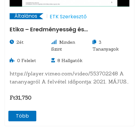
Általános
ETK Szerkesztő
Etika – Eredményesség és
fenntarthatóság. Belső etikai
2ét
Minden
3
sztenderdek és eljárások
Szint
Tananyagok
0
Felelet
8
Hallgatók
https://player.vimeo.com/video/553702248 A
tananyagról A felvétel időpontja: 2021. MÁJUS
Programvezető Doszpod Dénes, Dr. Szegedi
Krisztina, Bíró…
Ft31,750
Több