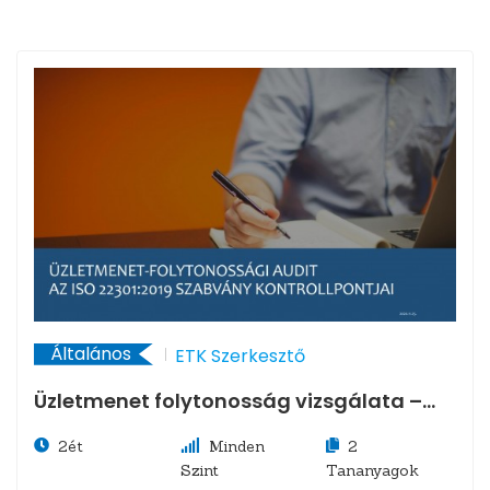
Általános
ETK Szerkesztő
Üzletmenet folytonosság vizsgálata –
belső ellenőri és IT megközelítésből
2ét
Minden
2
Szint
Tananyagok