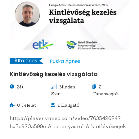
Általános
Puska Ágnes
Kintlévőség kezelés vizsgálata
2ét
Minden
2
Szint
Tananyagok
0
Felelet
1
Hallgató
https://player.vimeo.com/video/763542624?
h=7c920a599c A tananyagról A kintlévőségek
kezelésének megfelelősége. Nyilvántartás,