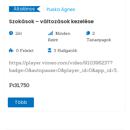
Általános
Puska Ágnes
Szokások – változások kezelése
2ét
Minden
2
Szint
Tananyagok
0
Felelet
3
Hallgatók
https://player.vimeo.com/video/910396237?
badge=0&autopause=0&player_id=0&app_id=58479
A tananyagról Miért teszünk olyan dolgokat,
amiket épp el akarnánk kerülni?Hogyan
Ft31,750
hatnak szokásaink a…
Több