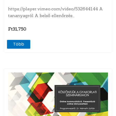
https://player.vimeo.com/video/532644144 A
tananyagról A belső ellenőrzés
minőségbiztosítása, felkészülés a külső
minőségértékelésre. Az értékelés alapelvei,
Ft31,750
jellemző…
Több