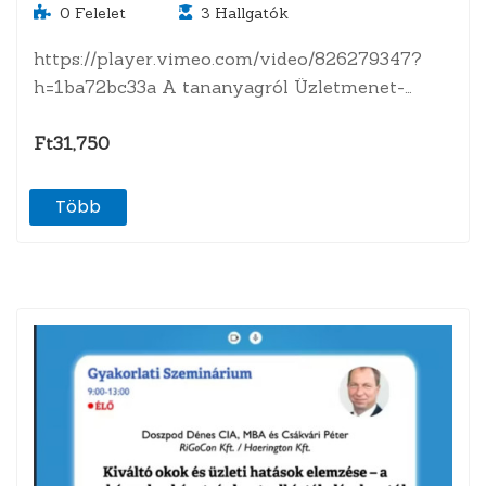
0
Felelet
3
Hallgatók
https://player.vimeo.com/video/826279347?
h=1ba72bc33a A tananyagról Üzletmenet-
folytonosság menedzsment rendszer
kialakítása és működtetése az abban részt vevő,
Ft31,750
érintett szakemberek…
Több