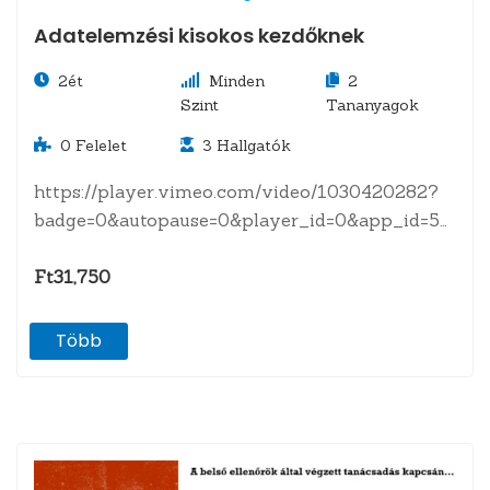
Adatelemzési kisokos kezdőknek
2ét
Minden
2
Szint
Tananyagok
0
Felelet
3
Hallgatók
https://player.vimeo.com/video/1030420282?
badge=0&autopause=0&player_id=0&app_id=58479
A tananyagról Hogyan kezdjünk hozzá, ha
eddig még nem tettük?Adatelemzés 1.0:
Ft31,750
Alapelvek, főbb lépések,…
Több