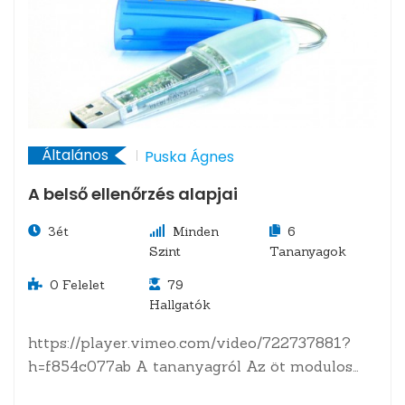
Általános
Puska Ágnes
A belső ellenőrzés alapjai
3ét
Minden
6
Szint
Tananyagok
0
Felelet
79
Hallgatók
https://player.vimeo.com/video/722737881?
h=f854c077ab A tananyagról Az öt modulos
tréning sikeres elvégzésével a résztvevő