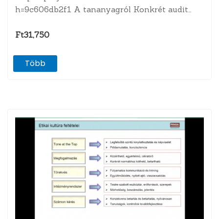
h=9c606db2f1 A tananyagról Konkrét audit
feladatok bemutatása a gyakorlatban. Adatok
összegyűjtése és validálása, az adatelemzés…
Ft31,750
Több