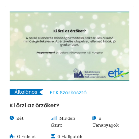
Általános
ETK Szerkesztő
Ki őrzi az őrzőket?
2ét
Minden
2
Szint
Tananyagok
0
Felelet
6
Hallgatók