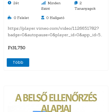
2ét
Minden
2
Szint
Tananyagok
0
Felelet
0
Hallgató
https://player.vimeo.com/video/1126651782?
badge=0&autopause=0&player_id=0&app_id=58479
A tananyagról Terv-tény elemzésekBevezetés
a terv-tény elemzésbeA tervezés folyamataA
Ft31,750
tényadatok gyűjtése és validálásaElemzési
módszerekEsettanulmányok…
Több