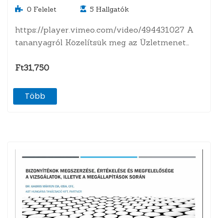
0
Felelet
5
Hallgatók
https://player.vimeo.com/video/494431027 A
tananyagról Közelítsük meg az Üzletmenet
folytonosság vizsgálatot két szempontból:
hogyan viszonyul hozzá a…
Ft31,750
Több