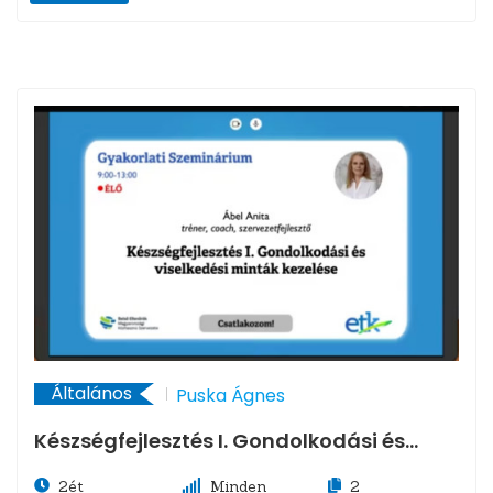
Általános
Puska Ágnes
Készségfejlesztés I. Gondolkodási és
viselkedési minták kezelése
2ét
Minden
2