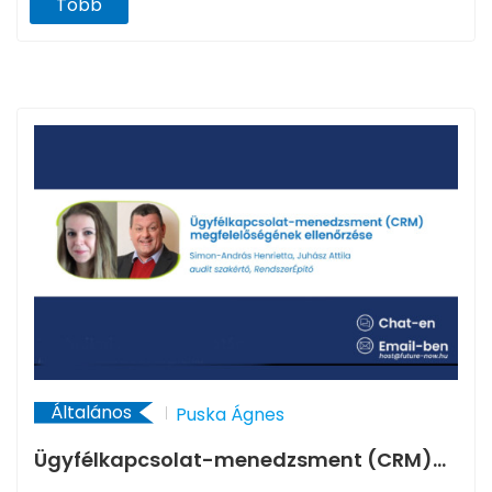
Több
Általános
Puska Ágnes
Ügyfélkapcsolat-menedzsment (CRM)
megfelelőségének ellenőrzése