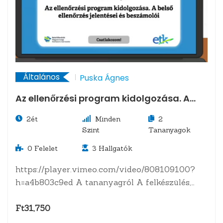
Általános
Puska Ágnes
Az ellenőrzési program kidolgozása. A
belső ellenőrzés jelentései és beszámolói
2ét
Minden
2
Szint
Tananyagok
0
Felelet
3
Hallgatók
https://player.vimeo.com/video/808109100?
h=a4b803c9ed A tananyagról A felkészülés,
mint a vizsgálat építményének alapozása. A
vizsgálati program kellő terjedelme…
Ft31,750