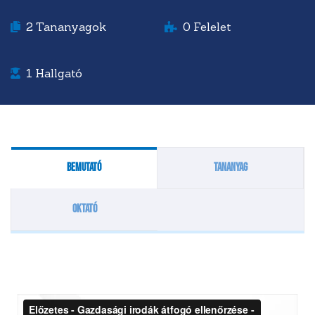
2
Tananyagok
0
Felelet
1
Hallgató
Bemutató
Tananyag
Oktató