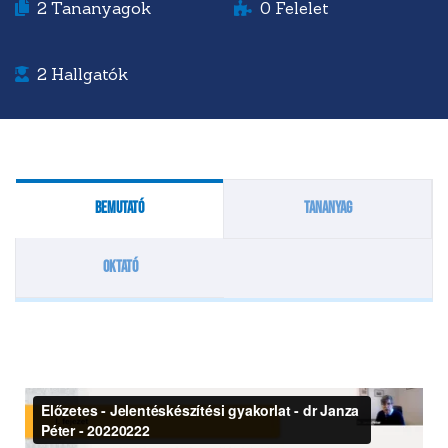
2
Tananyagok
0
Felelet
2
Hallgatók
Bemutató
Tananyag
Oktató