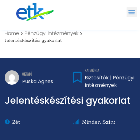
Home
Pénzügyi intézmények
Jelentéskészítési gyakorlat
Kategória
Oktató
Biztosítók
Pénzügyi
|
Puska Ágnes
Intézmények
Jelentéskészítési gyakorlat
2ét
Minden Szint