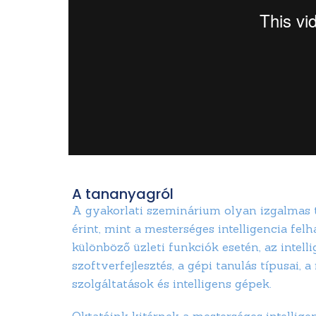
A tananyagról
A gyakorlati szeminárium olyan izgalmas t
érint, mint a mesterséges intelligencia fel
különböző üzleti funkciók esetén, az intell
szoftverfejlesztés, a gépi tanulás típusai, 
szolgáltatások és intelligens gépek.
Oktatóink kitérnek a mesterséges intellige