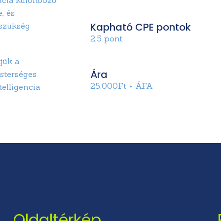
e, és
Kapható CPE pontok
 szükség
2,5 pont
jük a
Ára
esterséges
25.000Ft + ÁFA
telligencia
Oldaltérkép