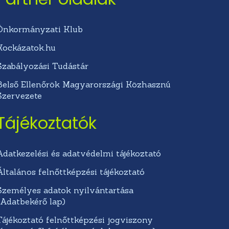
Önkormányzati Klub
Kockázatok.hu
Szabályozási Tudástár
Belső Ellenőrök Magyarországi Közhasznú
Szervezete
Tájékoztatók
Adatkezelési és adatvédelmi tájékoztató
Általános felnőttképzési tájékoztató
Személyes adatok nyilvántartása
(Adatbekérő lap)
Tájékoztató felnőttképzési jogviszony