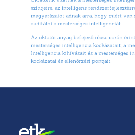
szintjeire, az intelligens rendszerfejlesztésr
magyarázatot adnak arra, hogy miért van
auditálni a mesterséges intelligenciát.
Az oktatói anyag befejező része során érint
mesterséges intelligencia kockázatait, a m
Intelligencia kihívásait és a mesterséges in
kockázatai és ellenőrzési pontjait.