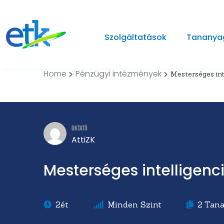
Szolgáltatások
Tananya
Home
Pénzügyi intézmények
Mesterséges int
Oktató
AttiZK
Mesterséges intelligenc
2ét
Minden Szint
2
Tan