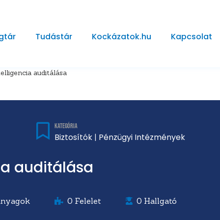
gtár
Tudástár
Kockázatok.hu
Kapcsolat
elligencia auditálása
Kategória
Biztosítók
Pénzügyi Intézmények
|
ia auditálása
anyagok
0
Felelet
0
Hallgató