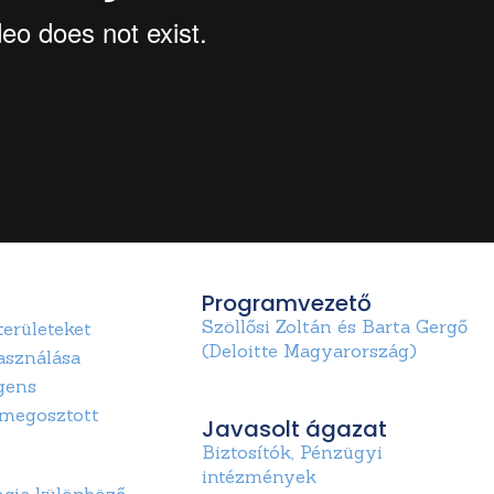
Programvezető
Szöllősi Zoltán és Barta Gergő
erületeket
(Deloitte Magyarország)
használása
igens
a megosztott
Javasolt ágazat
Biztosítók
,
Pénzügyi
intézmények
ncia különböző