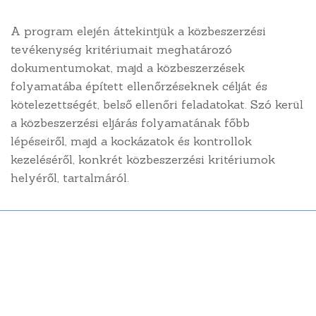
Oldaltérkép
A program elején áttekintjük a közbeszerzési
tevékenység kritériumait meghatározó
Kezdőlap
dokumentumokat, majd a közbeszerzések
folyamatába épített ellenőrzéseknek célját és
Rólunk
kötelezettségét, belső ellenőri feladatokat. Szó kerül
a közbeszerzési eljárás folyamatának főbb
Tananyagtár
lépéseiről, majd a kockázatok és kontrollok
Tudástár
kezeléséről, konkrét közbeszerzési kritériumok
helyéről, tartalmáról.
Belső ellenőrzési szolgáltatások
Kockázatmenedzsment
Megfelelési támogatás
Minőségpolitikánk
Ügyfélszolgálat