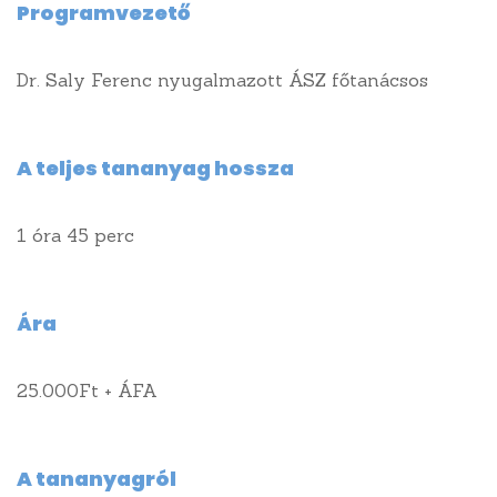
Programvezető
A weboldalt készítette: AZK Design
Dr. Saly Ferenc nyugalmazott ÁSZ főtanácsos
1149 Budapest, Angol u. 34.
A teljes tananyag hossza
(+36 1) 222-4043
(+36 1) 222-3954
1 óra 45 perc
etk@etk-rt.hu
Ára
25.000Ft + ÁFA
A tananyagról