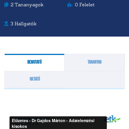
2
Tananyagok
0
Felelet
3
Hallgatók
Bemutató
Tananyag
Oktató