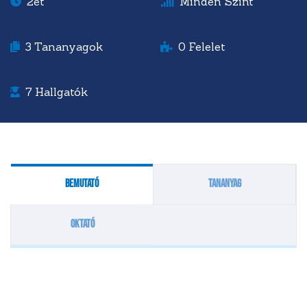
2ét
Minden Szint
3
Tananyagok
0
Felelet
7
Hallgatók
Bemutató
Tananyag
Oktató