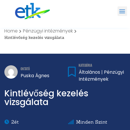
Home
Pénzügyi intézmények
Kintlévőség kezelés vizsgálata
Kategória
Oktató
Általános
Pénzügyi
|
Puska Ágnes
Intézmények
Kintlévőség kezelés
vizsgálata
2ét
Minden Szint