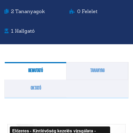
2
Tananyagok
0
Felelet
1
Hallgató
Bemutató
Tananyag
Oktató