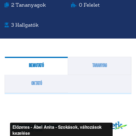
2
Tananyagok
0
Felelet
3
Hallgatók
Bemutató
Tananyag
Oktató