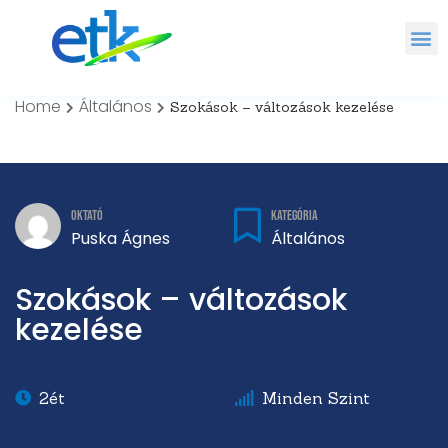
Home
Általános
Szokások – változások kezelése
Kategória
Oktató
Általános
Puska Ágnes
Szokások – változások
kezelése
2ét
Minden Szint