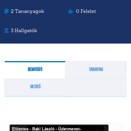
2
Tananyagok
0
Felelet
3
Hallgatók
Bemutató
Tananyag
Oktató