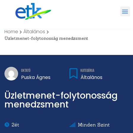
Home
Általános
Üzletmenet-folytonosság menedzsment
Kategória
Oktató
Általános
Puska Ágnes
Üzletmenet-folytonosság
menedzsment
2ét
Minden Szint