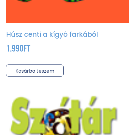
Húsz centi a kígyó farkából
1.990
Ft
Kosárba teszem