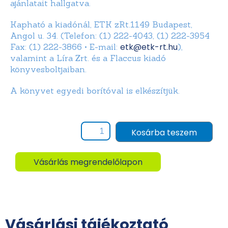
ajánlatait hallgatva.
Kapható a kiadónál, ETK zRt.1149 Budapest,
Angol u. 34. (Telefon: (1) 222-4043, (1) 222-3954
etk@etk-rt.hu
Fax: (1) 222-3866 • E-mail:
),
valamint a Líra Zrt. és a Flaccus kiadó
könyvesboltjaiban.
A könyvet egyedi borítóval is elkészítjük.
Kosárba teszem
Vásárlás megrendelőlapon
Vásárlási tájékoztató