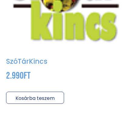
SzóTárKincs
2.990
Ft
Kosárba teszem