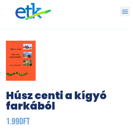
Húsz centi a kígyó
farkából
1.990
Ft