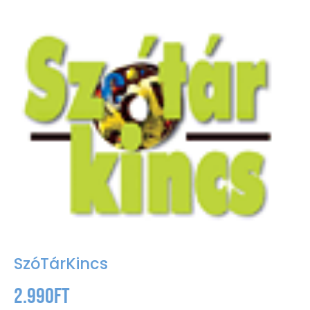
SzóTárKincs
2.990
Ft