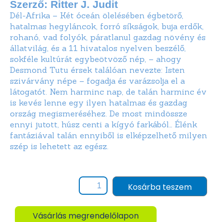
Szerző: Ritter J. Judit
Dél-Afrika – Két óceán ölelésében égbetörő,
hatalmas hegyláncok, forró síkságok, buja erdők,
rohanó, vad folyók, páratlanul gazdag növény és
állatvilág, és a 11 hivatalos nyelven beszélő,
sokféle kultúrát egybeötvöző nép, – ahogy
Desmond Tutu érsek találóan nevezte: Isten
szivárvány népe – fogadja és varázsolja el a
látogatót. Nem harminc nap, de talán harminc év
is kevés lenne egy ilyen hatalmas és gazdag
ország megismeréséhez. De most mindössze
ennyi jutott, húsz centi a kígyó farkából… Élénk
fantáziával talán ennyiből is elképzelhető milyen
szép is lehetett az egész.
Kosárba teszem
Vásárlás megrendelőlapon