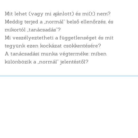
Oldaltérkép
Mit lehet (vagy mi ajánlott) és mi(t) nem?
Meddig terjed a „normál” belső ellenőrzés, és
mikortól „tanácsadás”?
Kezdőlap
Mi veszélyeztetheti a függetlenséget és mit
tegyünk ezen kockázat csökkentésére?
Rólunk
A tanácsadási munka végterméke: miben
Tananyagtár
különbözik a „normál” jelentéstől?
Tudástár
Belső ellenőrzési szolgáltatások
Kockázatmenedzsment
Megfelelési támogatás
Minőségpolitikánk