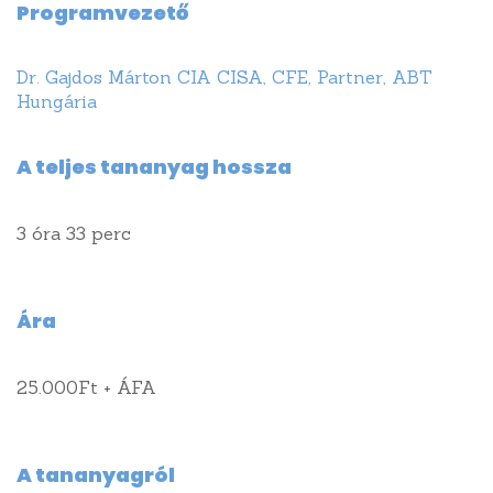
Minden jog fenntartva.
Programvezető
A weboldalt készítette: AZK Design
Dr. Gajdos Márton CIA CISA, CFE, Partner, ABT
Hungária
1149 Budapest, Angol u. 34.
A teljes tananyag hossza
(+36 1) 222-4043
(+36 1) 222-3954
3 óra 33 perc
etk@etk-rt.hu
Ára
25.000Ft + ÁFA
A tananyagról