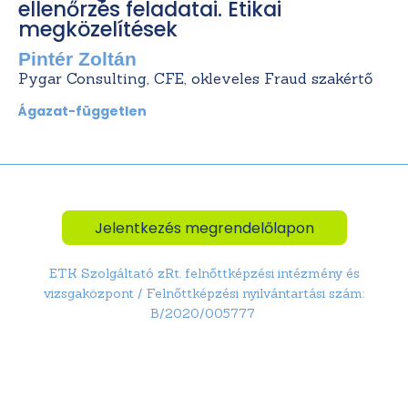
ellenőrzés feladatai. Etikai
megközelítések
Pintér Zoltán
Pygar Consulting, CFE, okleveles Fraud szakértő
Ágazat-független
Jelentkezés megrendelőlapon
ETK Szolgáltató zRt. felnőttképzési intézmény és
vizsgaközpont / Felnőttképzési nyilvántartási szám:
B/2020/005777