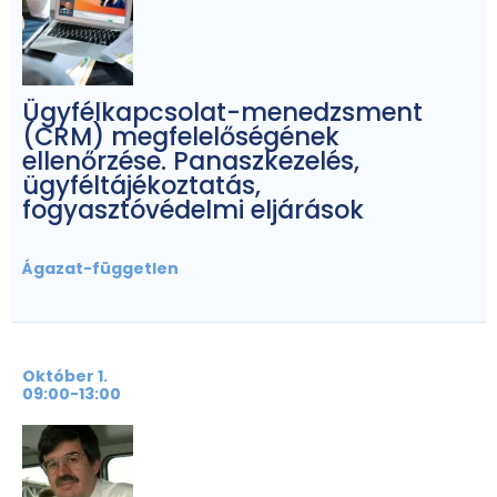
Ügyfélkapcsolat-menedzsment
(CRM) megfelelőségének
ellenőrzése. Panaszkezelés,
ügyféltájékoztatás,
fogyasztóvédelmi eljárások
Ágazat-független
Október 1.
09:00-13:00