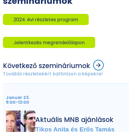
szemináriumok
2024. évi részletes program
Jelentkezés megrendelőlapon
Következő szemináriumok
További részletekért kattintson a képekre!
Január 23.
9:00-13:00
Aktuális MNB ajánlások
Tikos Anita és Erős Tamás